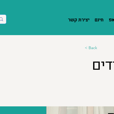
אפ
חינם
יצירת קשר
< Back
דים