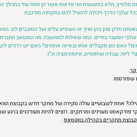
ת מלחיץ, מלא בחששות ואי וודאות אשר הן חוות עוד במהלך ההיר
כל שלבי הדרך ויכולה להועיל להם בתקופה מורכבת.  
נחנו חלק מהן בהן ואיך זה השפיע עלינו ועל הסובבים לנו. המא
 שלבי המעבר בחיים. כמה שאלות למחשבה: מה המשאב החברתי
ם? האם הם מקבלים אותו ובאיזה אופנים? האם יש דרכים לשכ
יווי, עבודה שיתופית, אינפורמציה וכ"ו.
קר
.
שפורסמו⁠.
ילה? אחת לשבועיים עולה סקירה של מחקר חדש בקבוצת הו
קי פודקאסט מענינים ומרתקים. רוצים להיות מעודכנים ברגע 
בוצת מחקרים בקהילה בווטסאפ
 .