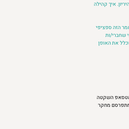
יון. איך קהילה 
מר הזה ספציפי 
 שחברי/ות 
לל את האופן  
ואטסאפ השקטה 
שמתפרסם מחקר 