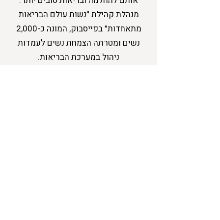
אותם להחלמה ובריאות טובים יותר.
מנהלת קהילת ״נשות עולם הבריאות
מתאחדות״ בפייסבוק, המונה כ-2,000
נשים ומטרתה הצמחת נשים לעמדות
ניהול במערכת הבריאות.
במהלך עבודתי ליוויתי חברות רבות
בתחום הבריאות, ביניהן חברות פארמה,
קופות חולים וסטארטאפים, ביצירת
תהליכים קצרי וארוכי טווח - משלב
האסטרטגיה ועד היישום.