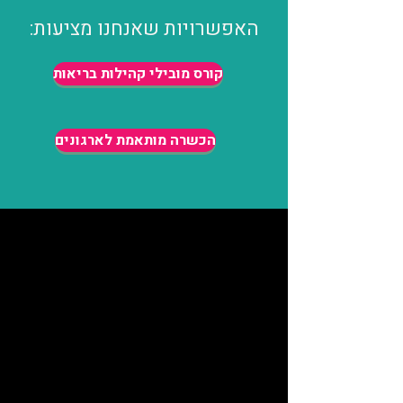
האפשרויות שאנחנו מציעות:
קורס מובילי קהילות בריאות
הכשרה מותאמת לארגונים
קורס מובילי קהילות בריאות יפתח
בקרוב
אנו גאות ומתרגשות לפתוח את ההרשמה
למחזור השני.
הקורס מורכב מ-4 מפגשים מקוונים, אחת
לשבוע בשעות הבוקר והוא יכלול:
תכנים ייחודיים המותאמים ספציפית