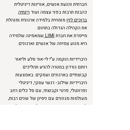
חברתית והנעת אנשים, אורינות דיגיטלית
כהבנת תרבות בפני עצמה ועוד
רינתיה
ברוכים לוין
מומחית בלמידה ארגונית ומנהלת
את הקהילה הגדולה בתחום.
מייסדת את חברת
LIMI
שמאמינה שלמידה
היא מנוע צמיחה של אנשים וארגונים.
היברידיות ⁠⁠⁠⁠⁠הוקמה ע"י לי-אור סלע וליאור
רותם גורדון במטרה להניע תהליכים
קבוצתיים בארגונים ועסקים. באמצעות
היברידיות שילוב- רגשי עסקי, דיגיטלי
ופרונטלי, פרטי וקבוצתי, עם סל כלים רחב
מעולמות מגוונים עם ניסיון של שנים רבות,
לקוחות מגוונים, והכשרות למאות מנהלים
וצוותים לעבודה בגישה ההיברידית.