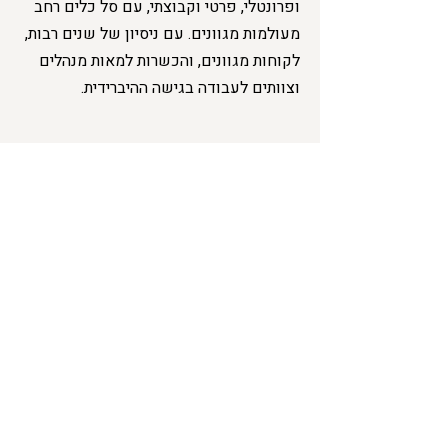
ופרונטלי, פרטי וקבוצתי, עם סל כלים רחב
מעולמות מגוונים. עם ניסיון של שנים רבות,
לקוחות מגוונים, והכשרות למאות מנהלים
וצוותים לעבודה בגישה ההיברידית.
להאזנה :
ספוטיפיי
יוטיוב
אפל פודקאסט
Previous
Next