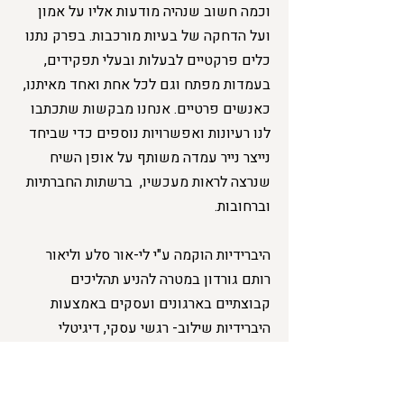
וכמה חשוב שנהיה מודעות אליו על אמון
ועל הדחקה של בעיות מורכבות. בפרק נתנו
כלים פרקטיים לבעלות ובעלי תפקידים,
בעמדות מפתח וגם לכל אחת ואחד מאיתנו,
כאנשים פרטיים. אנחנו מבקשות שתכתבו
לנו רעיונות ואפשרויות נוספים כדי שביחד
נייצר נייר עמדה משותף על אופן השיח
שנרצה לראות מעכשיו, ברשתות החברתיות
וברחובות.
היברידיות ⁠⁠⁠הוקמה ע"י לי-אור סלע וליאור
רותם גורדון במטרה להניע תהליכים
קבוצתיים בארגונים ועסקים באמצעות
היברידיות שילוב- רגשי עסקי, דיגיטלי
ופרונטלי, פרטי וקבוצתי, עם סל כלים רחב
מעולמות מגוונים עם ניסיון של שנים רבות,
לקוחות מגוונים, והכשרות למאות מנהלים