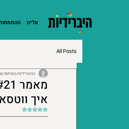
עלינו
ההתמחות 
All Posts
ההיברידיות בשיתוף עם
איך ווטסא
דירוג של NaN מתוך 5 כוכבים