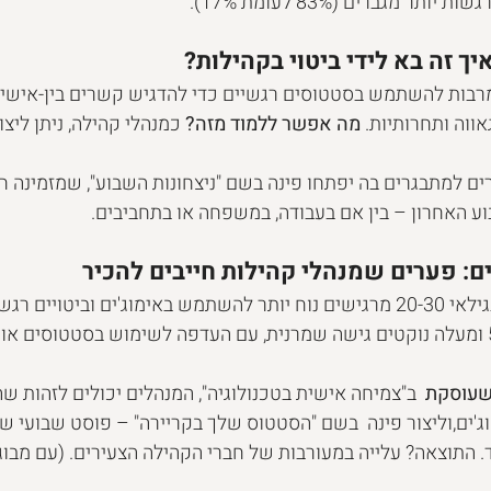
תר מגברים (83% לעומת 17%).
יך זה בא לידי ביטוי בקהילות?
ות להשתמש בסטטוסים רגשיים כדי להדגיש קשרים בין-אישיים,
ווה ותחרותיות. 
מה אפשר ללמוד מזה?
 כמנהלי קהילה, ניתן ליצו
ים למתבגרים בה יפתחו פינה בשם "ניצחונות השבוע", שמזמינה ח
ע האחרון – בין אם בעבודה, במשפחה או בתחביבים.
ם: פערים שמנהלי קהילות חייבים להכיר
המחקר מצא שצעירים בגילאי 20-30 מרגישים נוח יותר להשתמש באימוג'ים וביטויי
לעומתם, מבוגרים בני 50 ומעלה נוקטים גישה שמרנית, עם העדפה לשימוש בסטטוסים 
שעוסקת 
 ב"צמיחה אישית בטכנולוגיה", המנהלים יכולים לזהות ש
ג'ים,וליצור פינה  בשם "הסטטוס שלך בקריירה" – פוסט שבועי ש
. התוצאה? עלייה במעורבות של חברי הקהילה הצעירים. (עם מבוגר